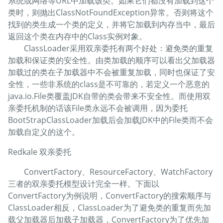
系统或网络等URL中加载该类。如果它们都没有加载到这个
类时，则抛出ClassNotFoundException异常。否则将这个
找到的类生成一个类的定义，并将它加载到内存当中，最后
返回这个类在内存中的Class实例对象。
ClassLoader采用双亲委托有两个好处：避免类的重复
加载和保证类的安全性。由类加载的顺序可以看出父加载器
加载过的类在子加载器中不会被重复加载，同时也保证了安
全性，一些非系统的class是不可靠的，若定义一个恶意的
java.io.File类覆盖JDK自带的类会带来不安全性。而使用双
亲委托机制的话该File类永远不会被调用，因为委托
BootStrapClassLoader加载后会加载JDK中的File类而不会
加载自定义的这个。
Redkale 双亲委托
ConvertFactory、ResourceFactory、WatchFactory
三者的双亲委托模型设计完全一样。下面以
ConvertFactory为例说明，ConvertFactory的搜索顺序与
ClassLoader相反，ClassLoader为了避免类的重复而先加
载父加载器后加载子加载器，ConvertFactory为了优先加