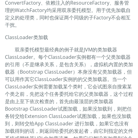
ConvertFactory、依赖注入的ResourceFactory、服务管
理的WatchFactory均采用双亲委托模型。用于优先加载自
定义的处理类，同时也保证两个同级的子Factory不会相互
干扰。
ClassLoader类加载
双亲委托模型最经典的例子就是JVM的类加载器
ClassLoader。每个ClassLoader实例都有一个父类加载器
的引用（不是继承关系，是包含关系），虚拟机内置的类加
载器（Bootstrap ClassLoader）本身没有父类加载器，但
可以用作其它ClassLoader实例的的父类加载器。当一个
ClassLoader实例需要加载某个类时，它会试图亲自搜索某
个类之前，先把这个任务委托给它的父类加载器，这个过程
是由上至下依次检查的，首先由最顶层的类加载器
Bootstrap ClassLoader试图加载，如果没加载到，则把任
务转交给Extension ClassLoader试图加载，如果也没加载
到，则转交给App ClassLoader 进行加载，如果它也没有
加载得到的话，则返回给委托的发起者，由它到指定的文件