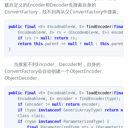
载自定义的Encoder和Decoder先搜索自身的
ConvertFactory，找不到再从父ConvertFactory中搜索。
public
final
<
E
>
Encodeable
<
W
,
E
>
findEncoder
(
final
Encodeable
<
W
,
E
>
rs
=
(
Encodeable
<
W
,
E
>)
encoder
if
(
rs
!=
null
)
return
rs
;
return
this
.
parent
==
null
?
null
:
this
.
parent
.
}
当搜索不到Encoder、Decoder时，自身的
ConvertFactory会自动创建一个ObjectEncoder、
ObjectDecoder。
public
final
<
E
>
Encodeable
<
W
,
E
>
loadEncoder
(
final
Encodeable
<
W
,
E
>
encoder
=
findEncoder
(
type
);
if
(
encoder
!=
null
)
return
encoder
;
if
(
type
instanceof
GenericArrayType
)
return
new
Class
clazz
;
if
(
type
instanceof
ParameterizedType
)
{
final
ParameterizedType
pts
=
(
Parameterized