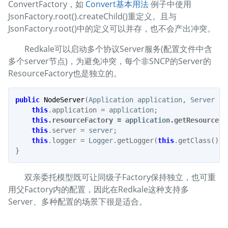
ConvertFactory，如
Convert基本用法
例子中使用
JsonFactory.root().createChild()重定义。且与
JsonFactory.root()中的定义可以并存，也不会产出冲突。
Redkale可以启动多个协议Server服务(配置文件中含
多个server节点)，为避免冲突，每个非SNCP的Server的
ResourceFactory也是独立的。
public
NodeServer
(
Application
application
,
Server
se
this
.
application
=
application
;
this
.
resourceFactory
=
application
.
getResourceFa
this
.
server
=
server
;
this
.
logger
=
Logger
.
getLogger
(
this
.
getClass
().
g
}
双亲委托模型既可让同级子Factory保持独立，也可重
用父Factory内的配置，因此在Redkale这种支持多
Server、多种配置的场景下很是适合。