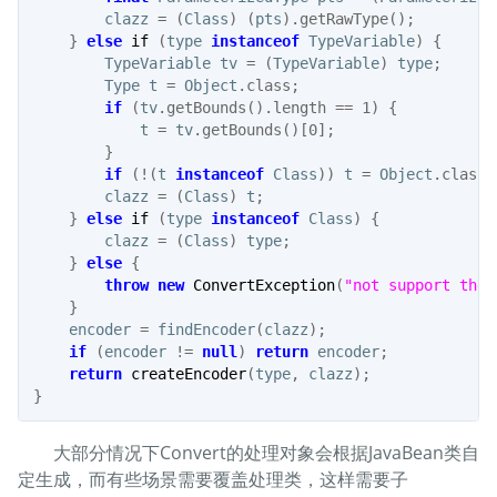
clazz
=
(
Class
)
(
pts
).
getRawType
();
}
else
if
(
type
instanceof
TypeVariable
)
{
TypeVariable
tv
=
(
TypeVariable
)
type
;
Type
t
=
Object
.
class
;
if
(
tv
.
getBounds
().
length
==
1
)
{
t
=
tv
.
getBounds
()[
0
];
}
if
(!(
t
instanceof
Class
))
t
=
Object
.
class
;
clazz
=
(
Class
)
t
;
}
else
if
(
type
instanceof
Class
)
{
clazz
=
(
Class
)
type
;
}
else
{
throw
new
ConvertException
(
"not support the 
}
encoder
=
findEncoder
(
clazz
);
if
(
encoder
!=
null
)
return
encoder
;
return
createEncoder
(
type
,
clazz
);
}
大部分情况下Convert的处理对象会根据JavaBean类自
定生成，而有些场景需要覆盖处理类，这样需要子